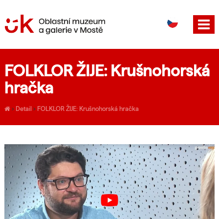
DE
EN
FOLKLOR ŽIJE: Krušnohorská
hračka
›
Detail
›
FOLKLOR ŽIJE: Krušnohorská hračka