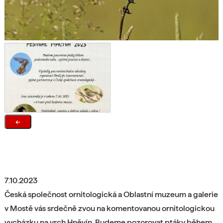
←
7.10.2023
Česká společnost ornitologická a Oblastní muzeum a galerie
v Mostě vás srdečně zvou na komentovanou ornitologickou
vycházku na vrch Hněvín. Budeme pozorovat ptáky během