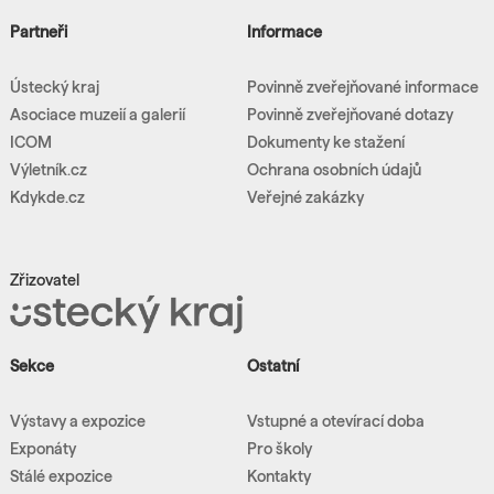
Partneři
Informace
Ústecký kraj
Povinně zveřejňované informace
Asociace muzeií a galerií
Povinně zveřejňované dotazy
ICOM
Dokumenty ke stažení
Výletník.cz
Ochrana osobních údajů
Kdykde.cz
Veřejné zakázky
Zřizovatel
Sekce
Ostatní
Výstavy a expozice
Vstupné a otevírací doba
Exponáty
Pro školy
Stálé expozice
Kontakty