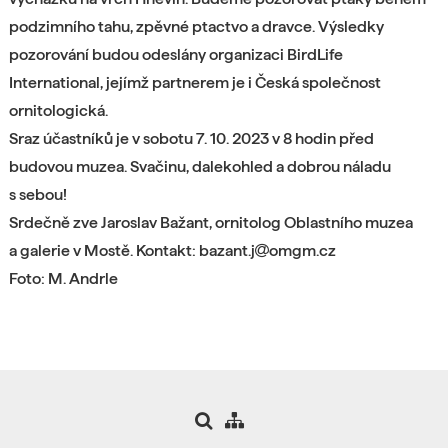
podzimního tahu, zpěvné ptactvo a dravce. Výsledky
pozorování budou odeslány organizaci BirdLife
International, jejímž partnerem je i Česká společnost
ornitologická.
Sraz účastníků je v sobotu 7. 10. 2023 v 8 hodin před
budovou muzea.
Svačinu, dalekohled a dobrou náladu
s sebou!
Srdečně zve Jaroslav Bažant, ornitolog Oblastního muzea
a galerie v Mostě. Kontakt: bazant.j
omgm.cz
Foto: M. Andrle