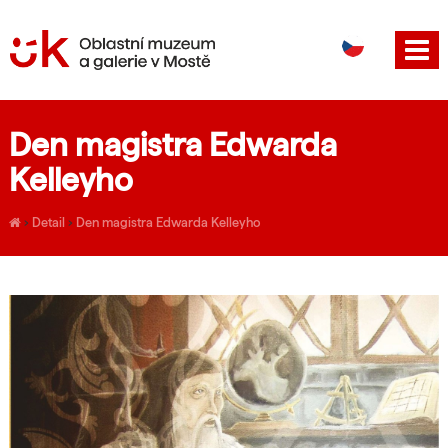
DE
EN
Den magistra Edwarda
Kelleyho
›
Detail
›
Den magistra Edwarda Kelleyho