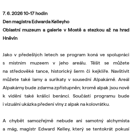
7. 6. 2026 10-17 hodin
Den magistra Edwarda Kelleyho
Oblastní muzeum a galerie v Mostě a stezkou až na hrad
Hněvín
Jako v předešlých letech se program koná ve spolupráci
s místním muzeem v jeho areálu. Těšit se můžete
na středověké tance, historický šerm či kejklíře. Navštívit
můžete také lamy a surikaty v sousední Alpakárně. Areál
Alpakárny bude zdarma zpřístupněn; kromě alpak jsou nově
k vidění také králíci beránci. Součástí programu bude
i vizuální ukázka předení vlny z alpak na kolovrátku.
A chybět samozřejmě nebude ani samotný alchymista
a mág, magistr Edward Kelley, který se tentokrát pokusí