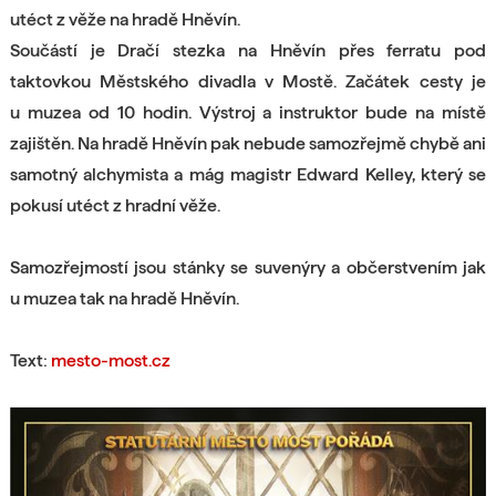
utéct z věže na hradě Hněvín.
Součástí je Dračí stezka na Hněvín přes ferratu pod
taktovkou Městského divadla v Mostě. Začátek cesty je
u muzea od 10 hodin. Výstroj a instruktor bude na místě
zajištěn. Na hradě Hněvín pak nebude samozřejmě chybě ani
samotný alchymista a mág magistr Edward Kelley, který se
pokusí utéct z hradní věže.
Samozřejmostí jsou stánky se suvenýry a občerstvením jak
u muzea tak na hradě Hněvín.
Text:
mesto-most.cz