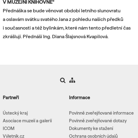
V MUZEJNÍ KNIHOVNĚ“
Přednáška se bude věnovat období letního slunovratu
a oslavám svátku svatého Jana
z pohledu našich předků
i současnosti a též bylinkám, které nám tento předletní čas
zkrášlují. Přednáší Ing. Diana Šlajsnová Kvapilová.
Partneři
Informace
Ústecký kraj
Povinně zveřejňované informace
Asociace muzeií a galerií
Povinně zveřejňované dotazy
ICOM
Dokumenty ke stažení
Výletník.cz
Ochrana osobních údajů