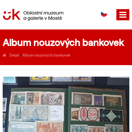
DE
EN
Album nouzových bankovek
›
Detail
›
Album nouzových bankovek