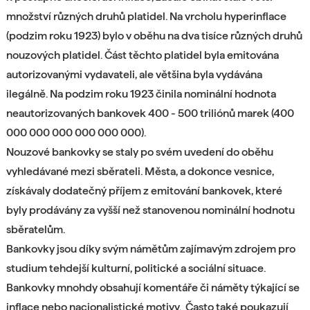
množství různých druhů platidel. Na vrcholu hyperinflace
(podzim roku 1923) bylo v oběhu na dva tisíce různých druhů
nouzových platidel. Část těchto platidel byla emitována
autorizovanými vydavateli, ale většina byla vydávána
ilegálně. Na podzim roku 1923 činila nominální hodnota
neautorizovaných bankovek 400 - 500 triliónů marek (400
000 000 000 000 000 000).
N
ouzové bankovky se staly po svém uvedení do oběhu
vyhledávané mezi sběrateli. Města, a dokonce vesnice,
získávaly dodatečný příjem z emitování bankovek, které
byly prodávány za vyšší než stanovenou nominální hodnotu
sběratelům.
Bankovky jsou díky svým námětům zajímavým zdrojem pro
studium tehdejší kulturní, politické a sociální situace.
Bankovky mnohdy obsahují komentáře či náměty týkající se
inflace nebo nacionalistické motivy. Často také poukazují