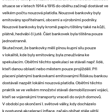
situace se v letech 1914 a 1915 do oběhu začínají dostávat ve
velkém počtu nouzová platidla. Nouzové bankovky byly
emitovány spořitelnami, obcemi a výrobními podniky.
Nouzové bankovky byly kromě papíru tištěny také na kůži,
plátně, hedvábí či jutě. Část bankovek byla tištěna pouze
jednostranně.
Skutečnost, že bankovky měli plnou kupní sílu pouze
v lokalitě, kde byly emitovány, byla zneužívána ke
spekulacím. Oběťmi těchto spekulací se stávali např. lidé,
kteří danou oblastí nebo městem pouze projížděli. Při
placení platnými bankovkami emitovanými Říšskou bankou
dostávali nazpět lokální nouzová platidla. Oběťmi těchto
praktik se ve velkém množství stávali demobilizovaní vojáci,
kteří se vojenskými transporty vraceli do svých domovů.
V období po skončení I. světové války, kdy docházelo
k postupné akceleraci inflace, začalo obíhat stále větší