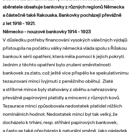
sběratele obsahuje bankovky z různých regionů Německa
a částečně také Rakouska. Bankovky pocházejí převážně
z let 1918 - 1921.
Německo - nouzové bankovky 1914 - 1923
V důsledku potřeby financování vysokých válečných výdajů
přistoupila na počátku války německá vláda spolu s Říšskou
bankou k sérii opatření, která měla pomoci k jejich pokrytí.
Jedním z těchto opatření bylo zrušení směnitelnosti
bankovek za zlato, což ještě více přispělo ke spekulativnímu
tezaurovaní mincí (vyjmutí z peněžního oběhu). Zlaté
a stříbrné mince byly stahovány z oběhu a nahrazovány
převážně papírovými platidly a mincemi z různých kovů.
Tezaurace mincí způsobovala nedostatek platidel nižších
nominálních hodnot. Nedostatek mincí byl tak velký, že
docházelo k trhání, resp. stříhání papírových bankovek,
a často se také přecházelo k naturální směně. Jako následek