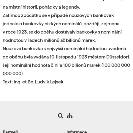
na místní historii, pohádky a legendy.
Zatímco zpočátku se v případě nouzových bankovek
jednalo o bankovky nízkých nominálů, později, zejména
v roce 1923, se do oběhu dostávaly bankovky s nominální
hodnotou v řádech miliónů až biliónů marek.
Nouzová bankovka s nejvyšší nominální hodnotou uvedená
do oběhu byla vydána 10. listopadu 1923 městem Düsseldorf.
Její nominální hodnota činila 100 bilionů marek (100 000 000
000 000).
Text: Ing. et Bc. Ludvík Lejsek
Partneři
Informace