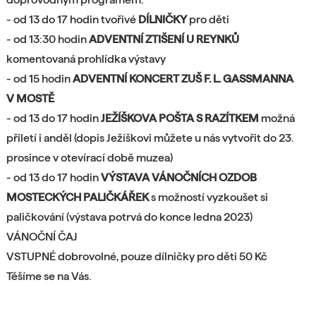
- od 13 do 17 hodin tvořivé
DÍLNIČKY
pro děti
- od 13:30 hodin
ADVENTNÍ ZTIŠENÍ U REYNKŮ
komentovaná prohlídka výstavy
- od 15 hodin
ADVENTNÍ KONCERT ZUŠ F. L. GASSMANNA
V MOSTĚ
- od 13 do 17 hodin
JEŽÍŠKOVA POŠTA S RAZÍTKEM
možná
přiletí i anděl (dopis Ježíškovi můžete u nás vytvořit do 23.
prosince v otevírací době muzea)
- od 13 do 17 hodin
VÝSTAVA VÁNOČNÍCH OZDOB
MOSTECKÝCH PALIČKÁŘEK
s možností vyzkoušet si
paličkování (výstava potrvá do konce ledna 2023)
VÁNOČNÍ ČAJ
VSTUPNÉ dobrovolné, pouze dílničky pro děti 50 Kč
Těšíme se na Vás.