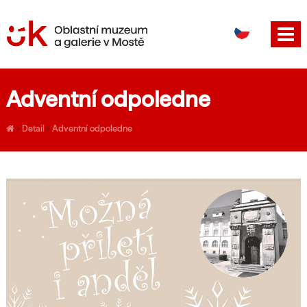
DE
EN
Adventní odpoledne
›
Detail
›
Adventní odpoledne