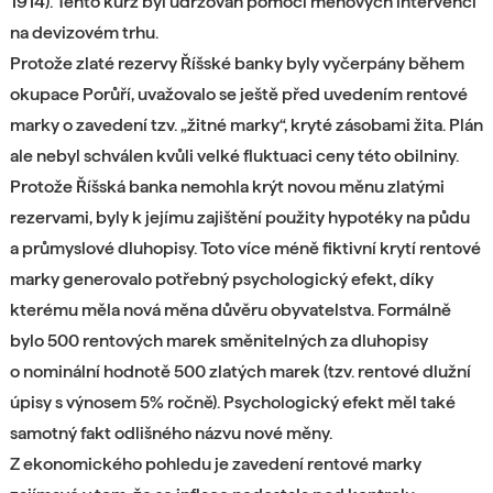
1914). Tento kurz byl udržován pomocí měnových intervencí
na devizovém trhu.
Protože zlaté rezervy Říšské banky byly vyčerpány během
okupace Porůří, uvažovalo se ještě před uvedením rentové
marky o zavedení tzv. „žitné marky“, kryté zásobami žita. Plán
ale nebyl schválen kvůli velké fluktuaci ceny této obilniny.
Protože Říšská banka nemohla krýt novou měnu zlatými
rezervami, byly k jejímu zajištění použity hypotéky na půdu
a průmyslové dluhopisy. Toto více méně fiktivní krytí rentové
marky generovalo potřebný psychologický efekt, díky
kterému měla nová měna důvěru obyvatelstva. Formálně
bylo 500 rentových marek směnitelných za dluhopisy
o nominální hodnotě 500 zlatých marek (tzv. rentové dlužní
úpisy s výnosem 5% ročně). Psychologický efekt měl také
samotný fakt odlišného názvu nové měny.
Z ekonomického pohledu je zavedení rentové marky