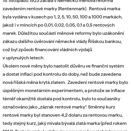
15. listopadu 1923 začala v Německu měnová reforma
zavedením rentové marky (Rentenmark). Rentová marka
byla vydána v kusech po 1, 2, 5, 10, 50, 100 a 1000 markách,
jakož i v mincích po 0,01, 0,02, 0,05, 0,1 a 0,5 rentových
marek. Důležitou součástí měnové reformy bylo uzákonění
zákazu dalšího úvěrování německé vlády Říšskou bankou,
což byl způsob financování vládních výdajů
v uplynulých letech.
Úkolem nové měny bylo nastolit důvěru ve finanční systém
a dostat inflaci pod kontrolu do doby, než bude zavedena
nová říšská měna krytá zlatem. Zavedení rentové marky bylo
úspěšným monetárním experimentem, a protože se inflace
téměř okamžitě dostala pod kontrolu, bylo to současníky
označováno jako „zázrak rentové marky“. Směnný kurz
rentové marky byl stanoven 4,2 dolaru za rentovou marku,
tedy stejný kurz, jaký mívala bývalá zlatá marka (před rokem