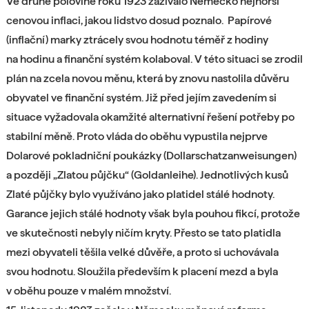
Ve druhé polovině roku 1923 zažívalo Německo nejhorší
cenovou inflaci, jakou lidstvo dosud poznalo. Papírové
(inflační) marky ztrácely svou hodnotu téměř z hodiny
na hodinu a finanční systém kolaboval. V této situaci se zrodil
plán na zcela novou měnu, která by znovu nastolila důvěru
obyvatel ve finanční systém. Již před jejím zavedením si
situace vyžadovala okamžité alternativní řešení potřeby po
stabilní měně. Proto vláda do oběhu vypustila nejprve
Dolarové pokladniční poukázky (Dollarschatzanweisungen)
a později „Zlatou půjčku“ (Goldanleihe). Jednotlivých kusů
Zlaté půjčky bylo využíváno jako platidel stálé hodnoty.
Garance jejich stálé hodnoty však byla pouhou fikcí, protože
ve skutečnosti nebyly ničím kryty. Přesto se tato platidla
mezi obyvateli těšila velké důvěře, a proto si uchovávala
svou hodnotu. Sloužila především k placení mezd a byla
v oběhu pouze v malém množství.