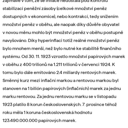
zajímavé v tom, že se inflace nedostala pod kontrolu
stabilizací peněžní zásoby (celkové množství peněz
dostupných v ekonomice), nebo kontrakcí, tedy snížením
množství peněz v oběhu, ale naopak díky důvěře obyvatel
v novou měnu mohlo být množství peněz v oběhu postupně
navyšováno. Díky hyperinflaci totiž reálné množství peněz
bylo mnohem menší, než bylo nutné ke stabilitě finančního
systému. Od 30. 11. 1923 vzrostlo množství papírových marek
v oběhu z 400 trilionů na 1.211 trilionů v červenci 1924. K
tomu bylo dále emitováno 2.4 miliardy rentových marek.
Směnný kurz mezi inflační markou a rentovou markou byl
stanoven na 1 bilión papírových (inflačních) marek za jednu
marku rentovou. Za jednu rentovou marku se v listopadu
1923 platilo 8 korun československých. 7. prosince téhož
roku měla 1 koruna československá hodnotu
123.490.000.000 papírových marek.