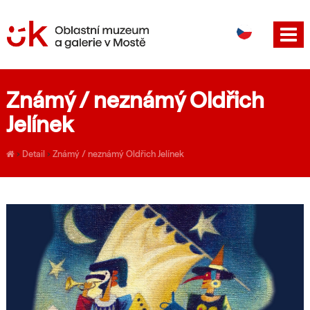
DE
EN
Známý / neznámý Oldřich
Jelínek
›
Detail
›
Známý / neznámý Oldřich Jelínek