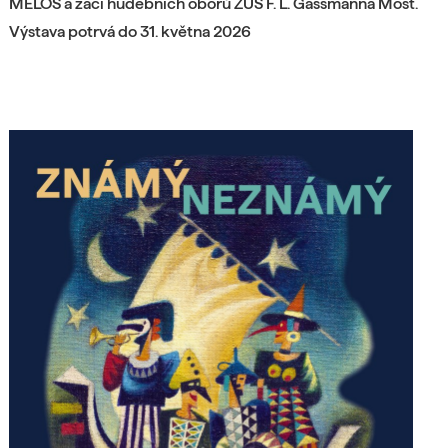
MELOS a žáci hudebních oborů ZUŠ F. L. Gassmanna Most.
Výstava potrvá do 31. května 2026