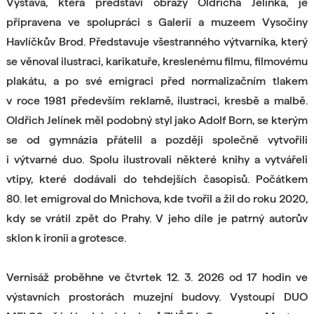
Výstava, která představí obrazy Oldřicha Jelínka, je
připravena ve spolupráci s Galerií a muzeem Vysočiny
Havlíčkův Brod. Představuje všestranného výtvarníka, který
se věnoval ilustraci, karikatuře, kreslenému filmu, filmovému
plakátu, a po své emigraci před normalizačním tlakem
v roce 1981 především reklamě, ilustraci, kresbě a malbě.
Oldřich Jelínek měl podobný styl jako Adolf Born, se kterým
se od gymnázia přátelil a později společně vytvořili
i výtvarné duo. Spolu ilustrovali některé knihy a vytvářeli
vtipy, které dodávali do tehdejších časopisů. Počátkem
80. let emigroval do Mnichova, kde tvořil a žil do roku 2020,
kdy se vrátil zpět do Prahy. V jeho díle je patrný autorův
sklon k ironii a grotesce.
Vernisáž proběhne ve čtvrtek 12. 3. 2026 od 17 hodin ve
výstavních prostorách muzejní budovy. Vystoupí DUO